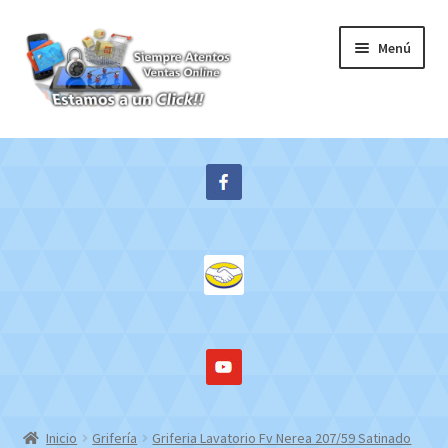
Ir
Ir
Menú
a
al
la
contenido
navegación
Inicio
Expandi
Tienda
el
menú
Contacto
hijo
Mi cuenta
WebMail
Inicio
Grifería
Griferia Lavatorio Fv Nerea 207/59 Satinado