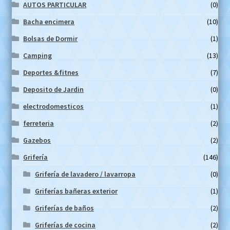
AUTOS PARTICULAR
(0)
Bacha encimera
(10)
Bolsas de Dormir
(1)
Camping
(13)
Deportes &fitnes
(7)
Deposito de Jardin
(0)
electrodomesticos
(1)
ferreteria
(2)
Gazebos
(2)
Grifería
(146)
Grifería de lavadero / lavarropa
(0)
Griferías bañeras exterior
(1)
Griferías de baños
(2)
Griferías de cocina
(2)