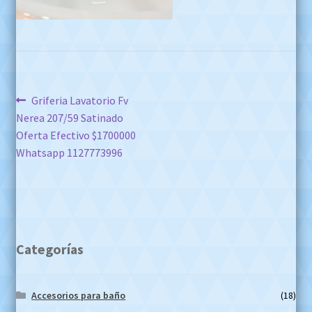
Navegación
Anterior:
Griferia Lavatorio Fv
Nerea 207/59 Satinado
de
Oferta Efectivo $1700000
entradas
Whatsapp 1127773996
Categorías
Accesorios para baño
(18)