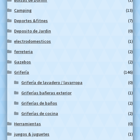
Camping
(13)
Deportes &fitnes
(7)
Deposito de Jardin
(0)
electrodomesticos
(1)
ferreteria
(2)
Gazebos
(2)
Grifería
(146)
Grifería de lavadero / lavarropa
(0)
Griferías bañeras exterior
(1)
Griferías de baños
(2)
Griferías de cocina
(2)
Herramientas
(0)
juegos & juguetes
(1)