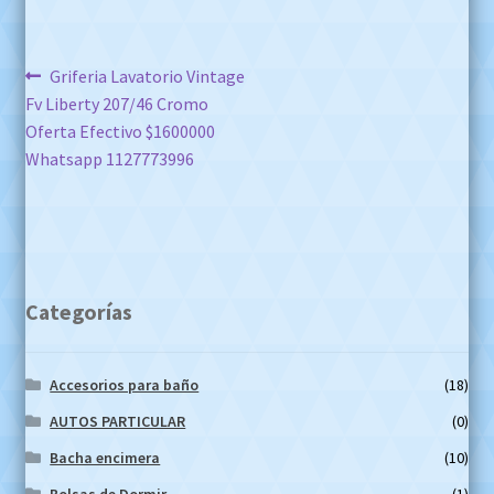
Navegación
Anterior:
Griferia Lavatorio Vintage
Fv Liberty 207/46 Cromo
de
Oferta Efectivo $1600000
entradas
Whatsapp 1127773996
Categorías
Accesorios para baño
(18)
AUTOS PARTICULAR
(0)
Bacha encimera
(10)
Bolsas de Dormir
(1)