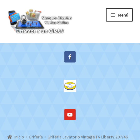
Ir
Ir
Menú
a
al
la
contenido
navegación
Inicio
Expandi
Tienda
el
menú
Contacto
hijo
Mi cuenta
WebMail
Inicio
Grifería
Griferia Lavatorio Vintage Fv Liberty 207/46