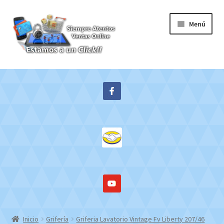
Ir
Ir
Menú
a
al
la
contenido
navegación
Inicio
Expandi
Tienda
el
menú
Contacto
hijo
Mi cuenta
WebMail
Inicio
Grifería
Griferia Lavatorio Vintage Fv Liberty 207/46