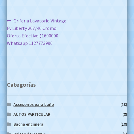
Navegación
Anterior:
Griferia Lavatorio Vintage
Fv Liberty 207/46 Cromo
de
Oferta Efectivo $1600000
entradas
Whatsapp 1127773996
Categorías
Accesorios para baño
(18)
AUTOS PARTICULAR
(0)
Bacha encimera
(10)
Bolsas de Dormir
(1)