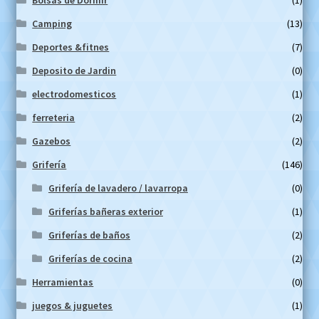
Camping
(13)
Deportes &fitnes
(7)
Deposito de Jardin
(0)
electrodomesticos
(1)
ferreteria
(2)
Gazebos
(2)
Grifería
(146)
Grifería de lavadero / lavarropa
(0)
Griferías bañeras exterior
(1)
Griferías de baños
(2)
Griferías de cocina
(2)
Herramientas
(0)
juegos & juguetes
(1)