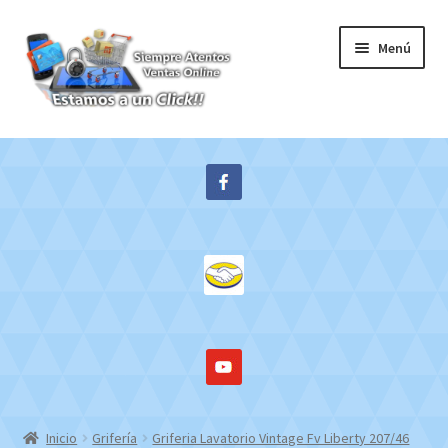
Ir
Ir
Menú
a
al
la
contenido
navegación
Inicio
Expandi
Tienda
el
menú
Contacto
hijo
Mi cuenta
WebMail
Inicio
Grifería
Griferia Lavatorio Vintage Fv Liberty 207/46