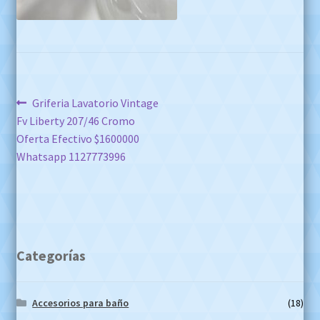
Navegación
Anterior:
Griferia Lavatorio Vintage
Fv Liberty 207/46 Cromo
de
Oferta Efectivo $1600000
entradas
Whatsapp 1127773996
Categorías
Accesorios para baño
(18)