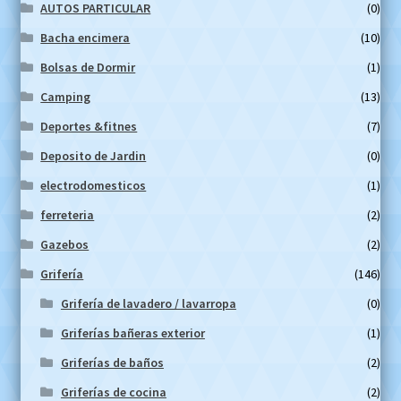
AUTOS PARTICULAR
(0)
Bacha encimera
(10)
Bolsas de Dormir
(1)
Camping
(13)
Deportes &fitnes
(7)
Deposito de Jardin
(0)
electrodomesticos
(1)
ferreteria
(2)
Gazebos
(2)
Grifería
(146)
Grifería de lavadero / lavarropa
(0)
Griferías bañeras exterior
(1)
Griferías de baños
(2)
Griferías de cocina
(2)