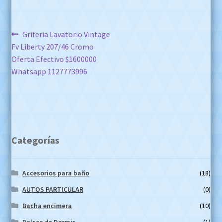
Navegación
Anterior:
Griferia Lavatorio Vintage
Fv Liberty 207/46 Cromo
de
Oferta Efectivo $1600000
entradas
Whatsapp 1127773996
Categorías
Accesorios para baño
(18)
AUTOS PARTICULAR
(0)
Bacha encimera
(10)
Bolsas de Dormir
(1)