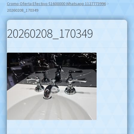
Cromo Oferta Efectivo $1600000 Whatsapp 1127773996
20260208_170349
20260208_170349