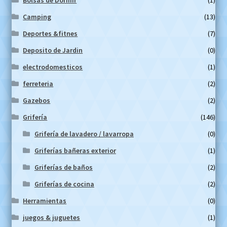
Camping
(13)
Deportes &fitnes
(7)
Deposito de Jardin
(0)
electrodomesticos
(1)
ferreteria
(2)
Gazebos
(2)
Grifería
(146)
Grifería de lavadero / lavarropa
(0)
Griferías bañeras exterior
(1)
Griferías de baños
(2)
Griferías de cocina
(2)
Herramientas
(0)
juegos & juguetes
(1)