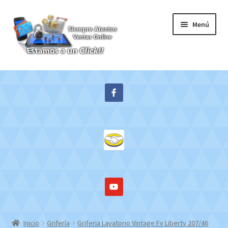
Ir
Ir
Menú
a
al
la
contenido
navegación
Inicio
Expandi
Tienda
el
menú
Contacto
hijo
Mi cuenta
WebMail
Inicio
Grifería
Griferia Lavatorio Vintage Fv Liberty 207/46