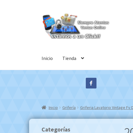
Ir
Ir
a
al
la
contenido
navegación
Inicio
Tienda
Inicio
Grifería
Griferia Lavatorio Vintage F
2
Categorías