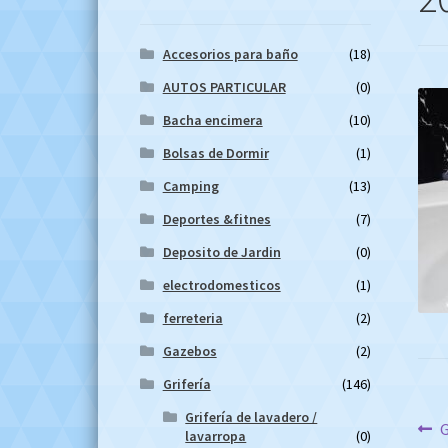
Accesorios para baño
(18)
AUTOS PARTICULAR
(0)
Bacha encimera
(10)
Bolsas de Dormir
(1)
Camping
(13)
Deportes &fitnes
(7)
Deposito de Jardin
(0)
electrodomesticos
(1)
ferreteria
(2)
Gazebos
(2)
Grifería
(146)
Grifería de lavadero /
Na
A
G
lavarropa
(0)