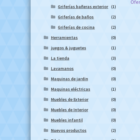
Ofer
d
Griferías bañeras exterior
(1)
en
Griferías de baños
(2)
Griferías de cocina
(2)
Herramientas
(0)
juegos & juguetes
(1)
La tienda
(3)
Lavamanos
(0)
Maquinas de jardin
(0)
Maquinas eléctricas
(1)
Muebles de Exterior
(0)
Muebles de Interior
(0)
Muebles infantil
(0)
Nuevos productos
(2)