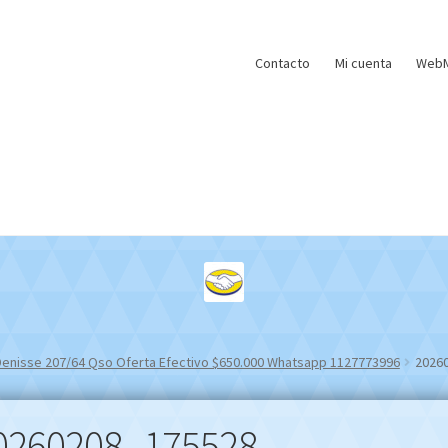
Contacto
Mi cuenta
WebM
v Denisse 207/64 Qso Oferta Efectivo $650.000 Whatsapp 1127773996
2026
0260208_175528