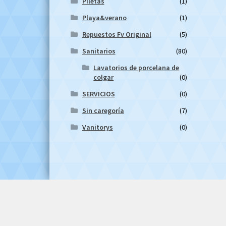
Piletas
(1)
Playa&verano
(1)
Repuestos Fv Original
(5)
Sanitarios
(80)
Lavatorios de porcelana de
colgar
(0)
SERVICIOS
(0)
Sin caregoría
(7)
Vanitorys
(0)