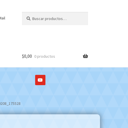
Buscar
Buscar
ail
por:
$
0,00
0 productos
0208_175528