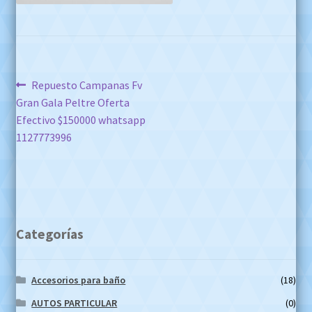
Navegación
Anterior:
Repuesto Campanas Fv
Gran Gala Peltre Oferta
de
Efectivo $150000 whatsapp
entradas
1127773996
Categorías
Accesorios para baño
(18)
AUTOS PARTICULAR
(0)