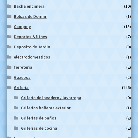
Bacha encimera
(10)
Bolsas de Dormir
(1)
Camping
(13)
Deportes &fitnes
(7)
Deposito de Jardin
(0)
electrodomesticos
(1)
ferreteria
(2)
Gazebos
(2)
Grifería
(146)
Grifería de lavadero / lavarropa
(0)
Griferías bañeras exterior
(1)
Griferías de baños
(2)
Griferías de cocina
(2)