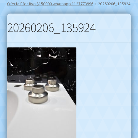
Oferta Efectivo $150000 whatsapp 1127773996
20260206_135924
20260206_135924