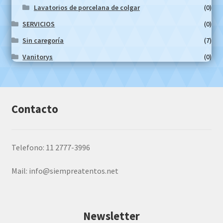
Lavatorios de porcelana de colgar
(0)
SERVICIOS
(0)
Sin caregoría
(7)
Vanitorys
(0)
Contacto
Telefono: 11 2777-3996
Mail:
info@siempreatentos.net
Newsletter