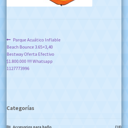
Navegación
Anterior:
Parque Acuático Inflable
Beach Bounce 3.65×3,40
de
Bestway Oferta Efectivo
entradas
$1.800.000 !!!! Whatsapp
1127773996
Categorías
Accesorios para baño
(18)