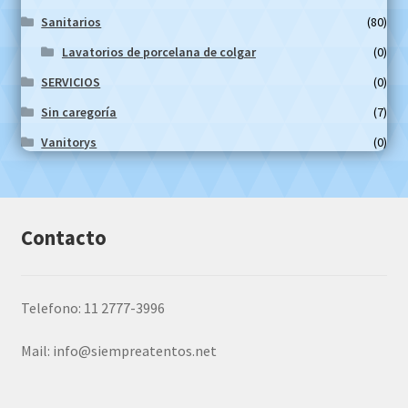
Sanitarios
(80)
Lavatorios de porcelana de colgar
(0)
SERVICIOS
(0)
Sin caregoría
(7)
Vanitorys
(0)
Contacto
Telefono: 11 2777-3996
Mail:
info@siempreatentos.net