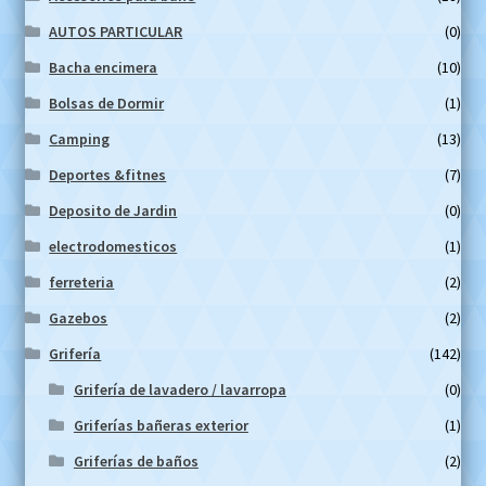
AUTOS PARTICULAR
(0)
Bacha encimera
(10)
Bolsas de Dormir
(1)
Camping
(13)
Deportes &fitnes
(7)
Deposito de Jardin
(0)
electrodomesticos
(1)
ferreteria
(2)
Gazebos
(2)
Grifería
(142)
Grifería de lavadero / lavarropa
(0)
Griferías bañeras exterior
(1)
Griferías de baños
(2)