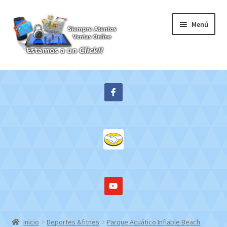
Ir
Ir
Menú
a
al
la
contenido
navegación
Inicio
Expandi
Tienda
el
menú
Contacto
hijo
Mi cuenta
WebMail
Inicio
Deportes &fitnes
Parque Acuático Inflable Beach