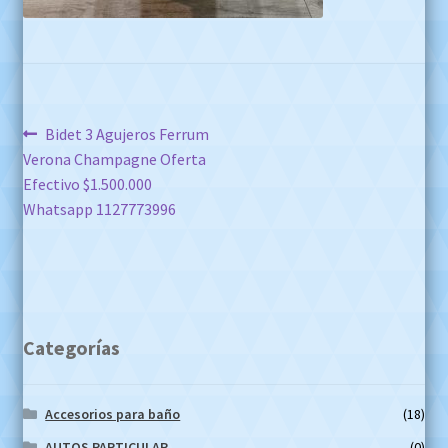
Navegación
Anterior:
Bidet 3 Agujeros Ferrum
Verona Champagne Oferta
de
Efectivo $1.500.000
entradas
Whatsapp 1127773996
Categorías
Accesorios para baño
(18)
AUTOS PARTICULAR
(0)