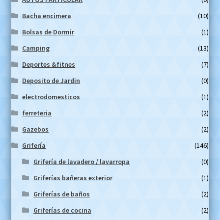
Bacha encimera
(10)
Bolsas de Dormir
(1)
Camping
(13)
Deportes &fitnes
(7)
Deposito de Jardin
(0)
electrodomesticos
(1)
ferreteria
(2)
Gazebos
(2)
Grifería
(146)
Grifería de lavadero / lavarropa
(0)
Griferías bañeras exterior
(1)
Griferías de baños
(2)
Griferías de cocina
(2)