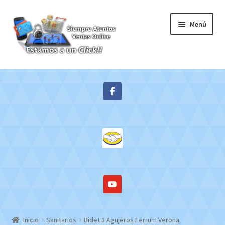
Ir
Ir
Menú
a
al
la
contenido
navegación
Inicio
Expandi
Tienda
el
menú
Contacto
hijo
Mi cuenta
WebMail
Inicio
Sanitarios
Bidet 3 Agujeros Ferrum Verona