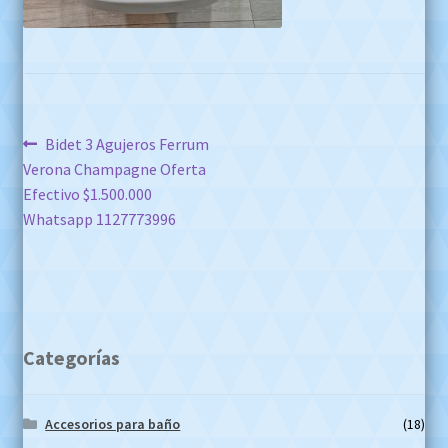
Navegación
Anterior:
Bidet 3 Agujeros Ferrum
Verona Champagne Oferta
de
Efectivo $1.500.000
entradas
Whatsapp 1127773996
Categorías
Accesorios para baño
(18)