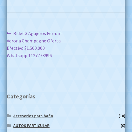
Navegación
Anterior:
Bidet 3 Agujeros Ferrum
Verona Champagne Oferta
de
Efectivo $1.500.000
entradas
Whatsapp 1127773996
Categorías
Accesorios para baño
(18)
AUTOS PARTICULAR
(0)