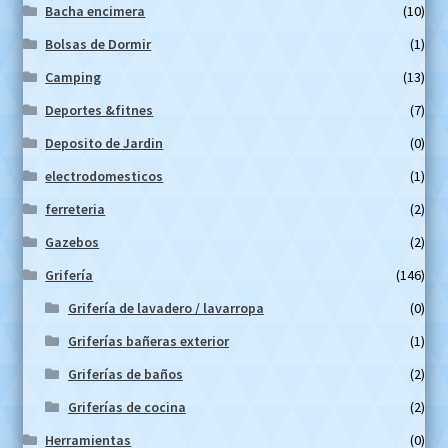
Bacha encimera
(10)
Bolsas de Dormir
(1)
Camping
(13)
Deportes &fitnes
(7)
Deposito de Jardin
(0)
electrodomesticos
(1)
ferreteria
(2)
Gazebos
(2)
Grifería
(146)
Grifería de lavadero / lavarropa
(0)
Griferías bañeras exterior
(1)
Griferías de baños
(2)
Griferías de cocina
(2)
Herramientas
(0)