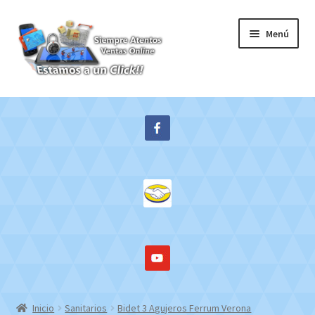
Ir
Ir
Menú
a
al
la
contenido
navegación
Inicio
Expandi
Tienda
el
menú
Contacto
hijo
Mi cuenta
WebMail
Inicio
Sanitarios
Bidet 3 Agujeros Ferrum Verona