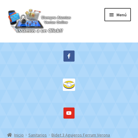
Ir
Ir
Menú
a
al
la
contenido
navegación
Inicio
Expandi
Tienda
el
menú
Contacto
hijo
Mi cuenta
WebMail
Inicio
Sanitarios
Bidet 3 Agujeros Ferrum Verona