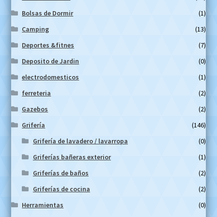
Bolsas de Dormir
(1)
Camping
(13)
Deportes &fitnes
(7)
Deposito de Jardin
(0)
electrodomesticos
(1)
ferreteria
(2)
Gazebos
(2)
Grifería
(146)
Grifería de lavadero / lavarropa
(0)
Griferías bañeras exterior
(1)
Griferías de baños
(2)
Griferías de cocina
(2)
Herramientas
(0)