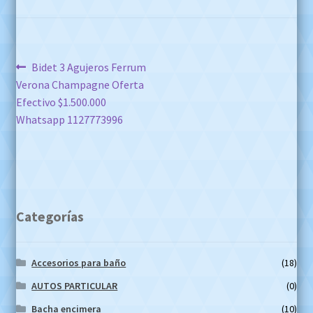
Navegación
Anterior:
Bidet 3 Agujeros Ferrum
Verona Champagne Oferta
de
Efectivo $1.500.000
entradas
Whatsapp 1127773996
Categorías
Accesorios para baño
(18)
AUTOS PARTICULAR
(0)
Bacha encimera
(10)