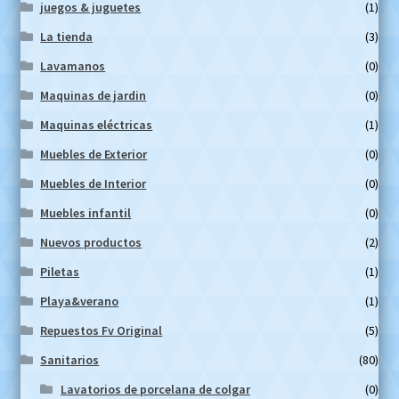
juegos & juguetes
(1)
La tienda
(3)
Lavamanos
(0)
Maquinas de jardin
(0)
Maquinas eléctricas
(1)
Muebles de Exterior
(0)
Muebles de Interior
(0)
Muebles infantil
(0)
Nuevos productos
(2)
Piletas
(1)
Playa&verano
(1)
Repuestos Fv Original
(5)
Sanitarios
(80)
Lavatorios de porcelana de colgar
(0)