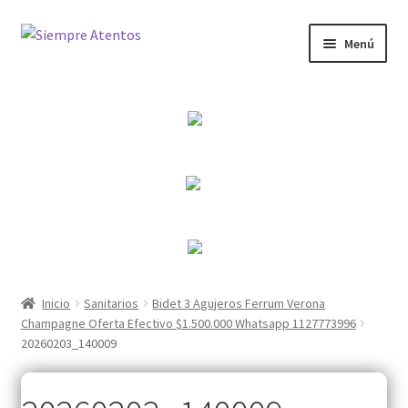
Ir
Ir
Menú
a
al
la
contenido
Inicio
navegación
Expandi
Tienda
el
menú
Contacto
hijo
Mi cuenta
WebMail
Inicio
Sanitarios
Bidet 3 Agujeros Ferrum Verona
Champagne Oferta Efectivo $1.500.000 Whatsapp 1127773996
20260203_140009