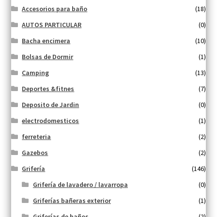
Accesorios para baño
(18)
AUTOS PARTICULAR
(0)
Bacha encimera
(10)
Bolsas de Dormir
(1)
Camping
(13)
Deportes &fitnes
(7)
Deposito de Jardin
(0)
electrodomesticos
(1)
ferreteria
(2)
Gazebos
(2)
Grifería
(146)
Grifería de lavadero / lavarropa
(0)
Griferías bañeras exterior
(1)
Griferías de baños
(2)