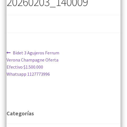
20260203_140009
Navegación
Anterior:
Bidet 3 Agujeros Ferrum
Verona Champagne Oferta
de
Efectivo $1.500.000
entradas
Whatsapp 1127773996
Categorías