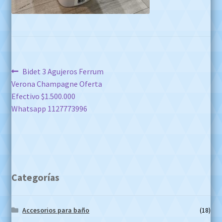
Navegación
Anterior:
Bidet 3 Agujeros Ferrum
Verona Champagne Oferta
de
Efectivo $1.500.000
entradas
Whatsapp 1127773996
Categorías
Accesorios para baño
(18)