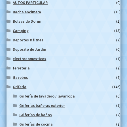
AUTOS PARTICULAR
(0)
Bacha encimera
(10)
Bolsas de Dormir
(1)
Camping
(13)
Deportes &fitnes
(7)
Deposito de Jardin
(0)
electrodomesticos
(1)
ferreteria
(2)
Gazebos
(2)
Grifería
(146)
Grifería de lavadero / lavarropa
(0)
Griferías bañeras exterior
(1)
Griferías de baños
(2)
Griferías de cocina
(2)