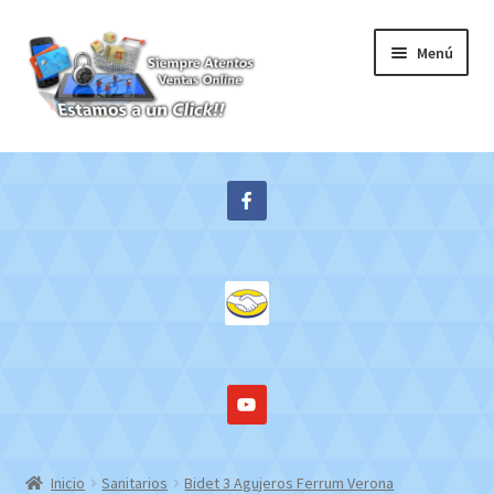
Ir
Ir
Menú
a
al
la
contenido
navegación
Inicio
Expandi
Tienda
el
menú
Contacto
hijo
Mi cuenta
WebMail
Inicio
Sanitarios
Bidet 3 Agujeros Ferrum Verona