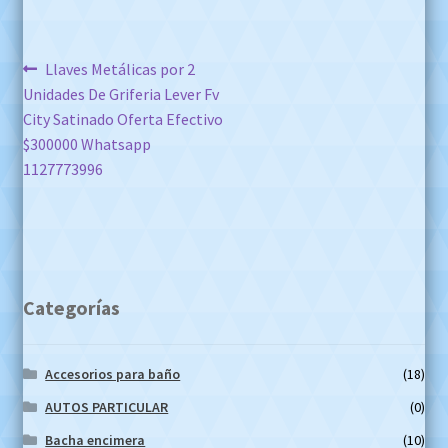
Navegación
Anterior:
Llaves Metálicas por 2
Unidades De Griferia Lever Fv
de
City Satinado Oferta Efectivo
entradas
$300000 Whatsapp
1127773996
Categorías
Accesorios para baño
(18)
AUTOS PARTICULAR
(0)
Bacha encimera
(10)