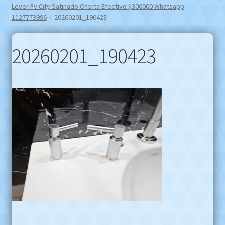
Lever Fv City Satinado Oferta Efectivo $300000 Whatsapp
1127773996
20260201_190423
20260201_190423