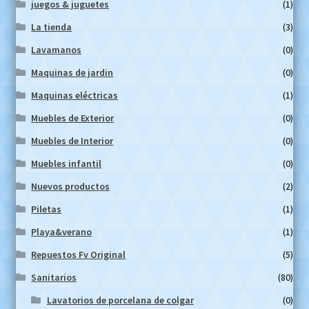
juegos & juguetes
(1)
La tienda
(3)
Lavamanos
(0)
Maquinas de jardin
(0)
Maquinas eléctricas
(1)
Muebles de Exterior
(0)
Muebles de Interior
(0)
Muebles infantil
(0)
Nuevos productos
(2)
Piletas
(1)
Playa&verano
(1)
Repuestos Fv Original
(5)
Sanitarios
(80)
Lavatorios de porcelana de colgar
(0)