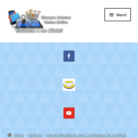
Ir
Ir
Menú
a
al
la
contenido
navegación
Inicio
Expandi
Tienda
el
menú
Contacto
hijo
Mi cuenta
WebMail
Inicio
Grifería
Llaves Metálicas por 2 Unidades De Griferia