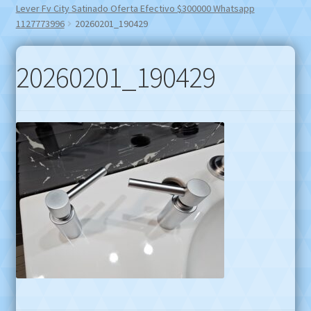
Lever Fv City Satinado Oferta Efectivo $300000 Whatsapp
1127773996
20260201_190429
20260201_190429