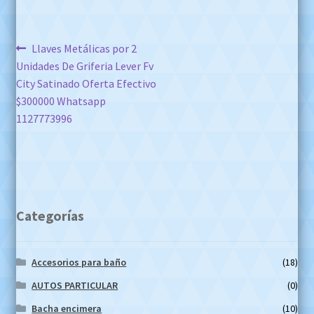
Navegación
Anterior:
Llaves Metálicas por 2
Unidades De Griferia Lever Fv
de
City Satinado Oferta Efectivo
entradas
$300000 Whatsapp
1127773996
Categorías
Accesorios para baño
(18)
AUTOS PARTICULAR
(0)
Bacha encimera
(10)