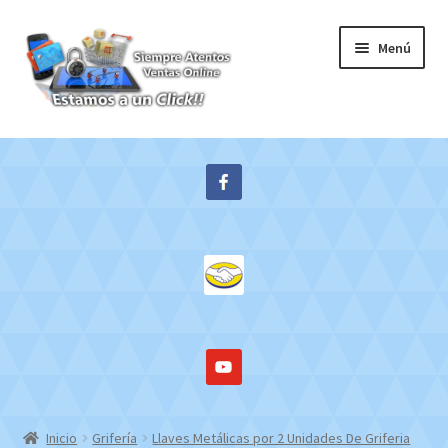
Ir
Ir
Menú
a
al
la
contenido
navegación
Inicio
Expandi
Tienda
el
menú
Contacto
hijo
Mi cuenta
WebMail
Inicio
Grifería
Llaves Metálicas por 2 Unidades De Griferia