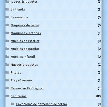
juegos & juguetes
(1)
La tienda
(3)
Lavamanos
(0)
Maquinas de jardin
(0)
Maquinas eléctricas
(1)
Muebles de Exterior
(0)
Muebles de Interior
(0)
Muebles infantil
(0)
Nuevos productos
(2)
Piletas
(1)
Playa&verano
(1)
Repuestos Fv Original
(5)
Sanitarios
(80)
Lavatorios de porcelana de colgar
(0)