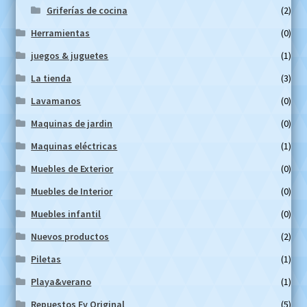
Griferías de cocina
(2)
Herramientas
(0)
juegos & juguetes
(1)
La tienda
(3)
Lavamanos
(0)
Maquinas de jardin
(0)
Maquinas eléctricas
(1)
Muebles de Exterior
(0)
Muebles de Interior
(0)
Muebles infantil
(0)
Nuevos productos
(2)
Piletas
(1)
Playa&verano
(1)
Repuestos Fv Original
(5)