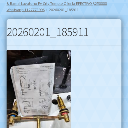
& Ramal Lavatorio Fv City Temple Oferta EFECTIVO $250000
Whatsapp 1127773996
20260201_185911
20260201_185911