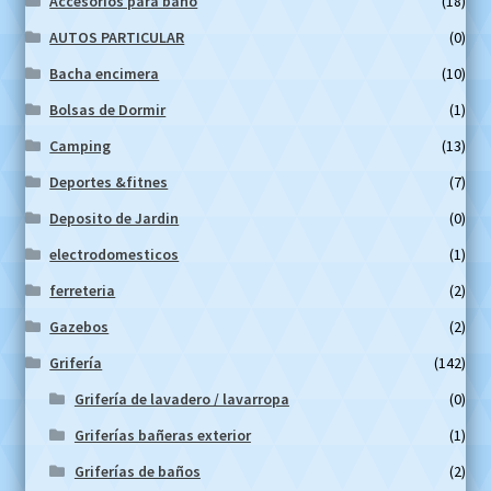
Accesorios para baño
(18)
AUTOS PARTICULAR
(0)
Bacha encimera
(10)
Bolsas de Dormir
(1)
Camping
(13)
Deportes &fitnes
(7)
Deposito de Jardin
(0)
electrodomesticos
(1)
ferreteria
(2)
Gazebos
(2)
Grifería
(142)
Grifería de lavadero / lavarropa
(0)
Griferías bañeras exterior
(1)
Griferías de baños
(2)