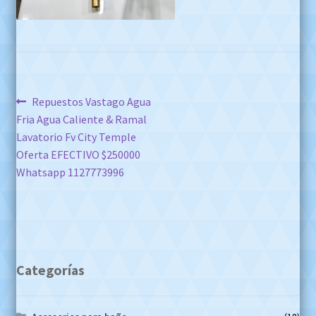
Navegación
Anterior:
Repuestos Vastago Agua
Fria Agua Caliente & Ramal
de
Lavatorio Fv City Temple
entradas
Oferta EFECTIVO $250000
Whatsapp 1127773996
Categorías