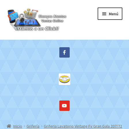
Ir
Ir
Menú
a
al
la
contenido
navegación
Inicio
Expandi
Tienda
el
menú
Contacto
hijo
Mi cuenta
WebMail
Inicio
Grifería
Griferia Lavatorio Vintage Fv Gran Gala 207/72