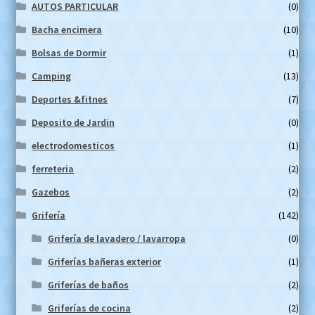
AUTOS PARTICULAR
(0)
Bacha encimera
(10)
Bolsas de Dormir
(1)
Camping
(13)
Deportes &fitnes
(7)
Deposito de Jardin
(0)
electrodomesticos
(1)
ferreteria
(2)
Gazebos
(2)
Grifería
(142)
Grifería de lavadero / lavarropa
(0)
Griferías bañeras exterior
(1)
Griferías de baños
(2)
Griferías de cocina
(2)