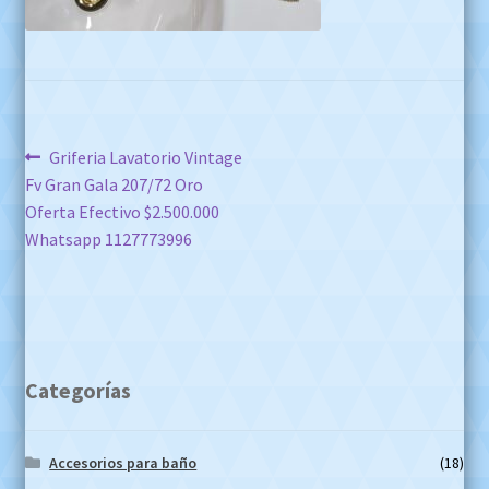
Navegación
Anterior:
Griferia Lavatorio Vintage
Fv Gran Gala 207/72 Oro
de
Oferta Efectivo $2.500.000
entradas
Whatsapp 1127773996
Categorías
Accesorios para baño
(18)