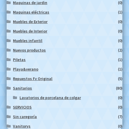
Maquinas de jardin
(0)
Maquinas eléctricas
(1)
Muebles de Exterior
(0)
Muebles de Interior
(0)
Muebles infantil
(0)
Nuevos productos
(2)
Piletas
(1)
Playa&verano
(1)
Repuestos Fv Original
(5)
Sanitarios
(80)
Lavatorios de porcelana de colgar
(0)
SERVICIOS
(0)
Sin caregoría
(7)
Vanitorys
(0)