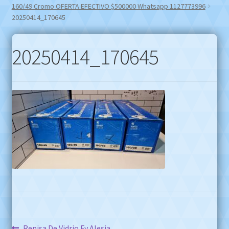
160/49 Cromo OFERTA EFECTIVO $500000 Whatsapp 1127773996
20250414_170645
20250414_170645
Anterior:
Repisa De Vidrio Fv Alesia