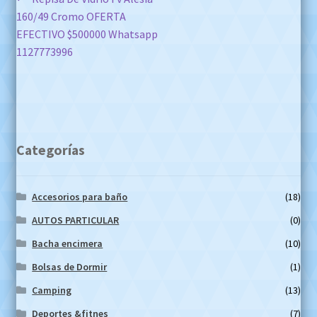
Navegación
160/49 Cromo OFERTA
de
EFECTIVO $500000 Whatsapp
entradas
1127773996
Categorías
Accesorios para baño
(18)
AUTOS PARTICULAR
(0)
Bacha encimera
(10)
Bolsas de Dormir
(1)
Camping
(13)
Deportes &fitnes
(7)