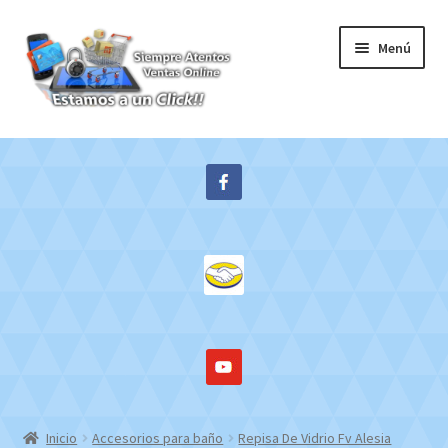
Ir
Ir
Menú
a
al
la
contenido
navegación
Inicio
Expandi
Tienda
el
menú
Contacto
hijo
Mi cuenta
WebMail
Inicio
Accesorios para baño
Repisa De Vidrio Fv Alesia