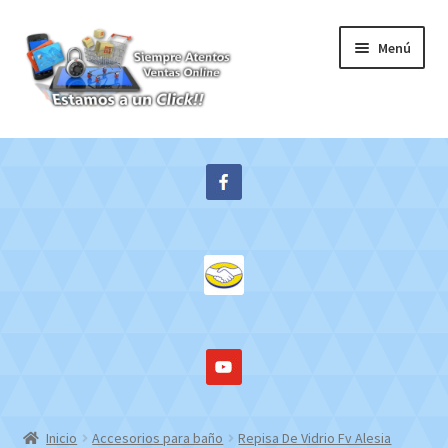
Ir
Ir
Menú
a
al
la
contenido
navegación
Inicio
Expandi
Tienda
el
menú
Contacto
hijo
Mi cuenta
WebMail
Inicio
Accesorios para baño
Repisa De Vidrio Fv Alesia