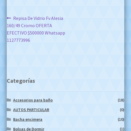
Navegación
Anterior:
Repisa De Vidrio Fv Alesia
160/49 Cromo OFERTA
de
EFECTIVO $500000 Whatsapp
entradas
1127773996
Categorías
Accesorios para baño
(18)
AUTOS PARTICULAR
(0)
Bacha encimera
(10)
Bolsas de Dormir
(1)