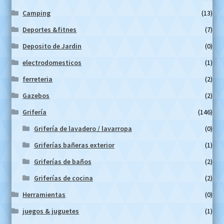
Camping
(13)
Deportes &fitnes
(7)
Deposito de Jardin
(0)
electrodomesticos
(1)
ferreteria
(2)
Gazebos
(2)
Grifería
(146)
Grifería de lavadero / lavarropa
(0)
Griferías bañeras exterior
(1)
Griferías de baños
(2)
Griferías de cocina
(2)
Herramientas
(0)
juegos & juguetes
(1)