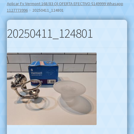
Aplicar Fv Vermont 168/83 Ql OFERTA EFECTIVO $149999 Whasapp
1127773996
20250411_124801
20250411_124801