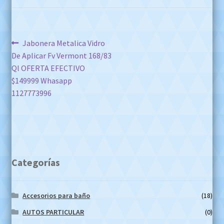
Navegación
Anterior:
Jabonera Metalica Vidro
De Aplicar Fv Vermont 168/83
de
Ql OFERTA EFECTIVO
entradas
$149999 Whasapp
1127773996
Categorías
Accesorios para baño
(18)
AUTOS PARTICULAR
(0)