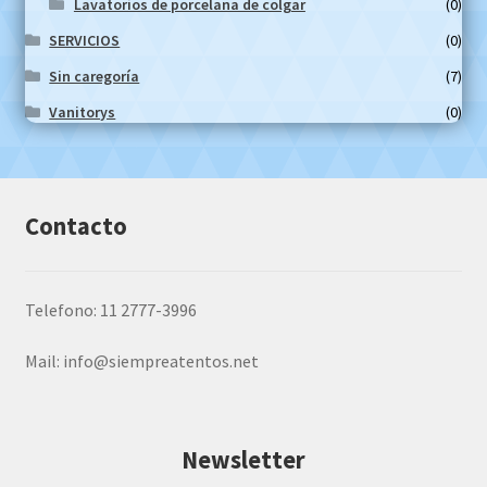
Lavatorios de porcelana de colgar
(0)
SERVICIOS
(0)
Sin caregoría
(7)
Vanitorys
(0)
Contacto
Telefono: 11 2777-3996
Mail:
info@siempreatentos.net
Newsletter