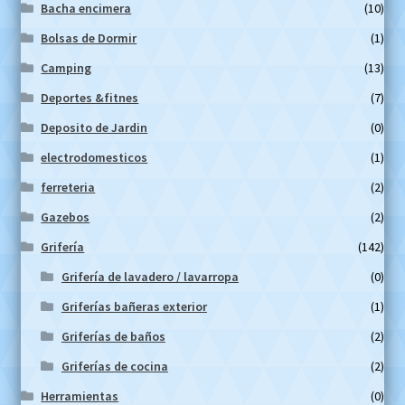
Bacha encimera
(10)
Bolsas de Dormir
(1)
Camping
(13)
Deportes &fitnes
(7)
Deposito de Jardin
(0)
electrodomesticos
(1)
ferreteria
(2)
Gazebos
(2)
Grifería
(142)
Grifería de lavadero / lavarropa
(0)
Griferías bañeras exterior
(1)
Griferías de baños
(2)
Griferías de cocina
(2)
Herramientas
(0)