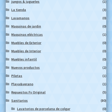
juegos & juguetes
(1)
La tienda
(3)
Lavamanos
(0)
Maquinas de jardin
(0)
Maquinas eléctricas
(1)
Muebles de Exterior
(0)
Muebles de Interior
(0)
Muebles infantil
(0)
Nuevos productos
(2)
Piletas
(1)
Playa&verano
(1)
Repuestos Fv Original
(5)
Sanitarios
(80)
Lavatorios de porcelana de colgar
(0)