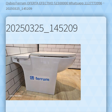
Qubiq Ferrum OFERTA EFECTIVO $1500000 Whatsapp 1127773996
20250325_145209
20250325_145209