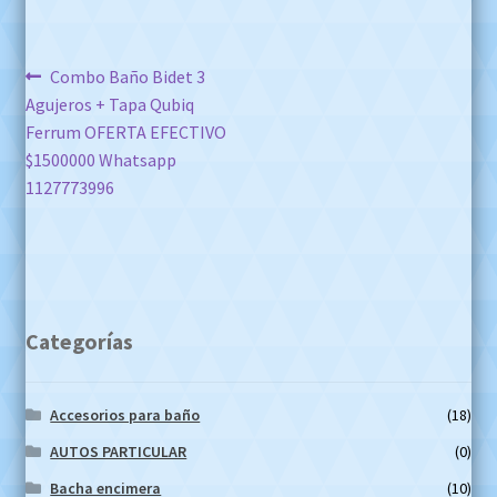
Navegación
Anterior:
Combo Baño Bidet 3
Agujeros + Tapa Qubiq
de
Ferrum OFERTA EFECTIVO
entradas
$1500000 Whatsapp
1127773996
Categorías
Accesorios para baño
(18)
AUTOS PARTICULAR
(0)
Bacha encimera
(10)