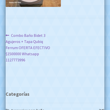
Navegación
Anterior:
Combo Baño Bidet 3
Agujeros + Tapa Qubiq
de
Ferrum OFERTA EFECTIVO
entradas
$1500000 Whatsapp
1127773996
Categorías