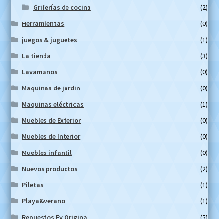
Griferías de cocina
(2)
Herramientas
(0)
juegos & juguetes
(1)
La tienda
(3)
Lavamanos
(0)
Maquinas de jardin
(0)
Maquinas eléctricas
(1)
Muebles de Exterior
(0)
Muebles de Interior
(0)
Muebles infantil
(0)
Nuevos productos
(2)
Piletas
(1)
Playa&verano
(1)
Repuestos Fv Original
(5)