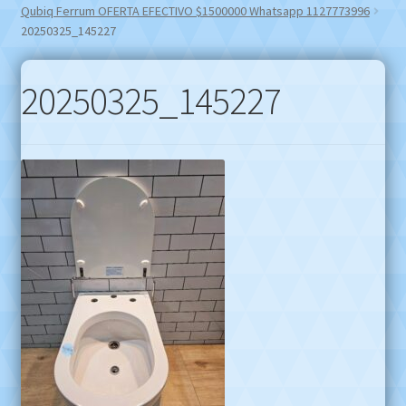
Qubiq Ferrum OFERTA EFECTIVO $1500000 Whatsapp 1127773996
20250325_145227
20250325_145227