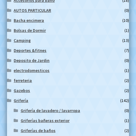
Accesorios para baño
(18)
AUTOS PARTICULAR
(0)
Bacha encimera
(10)
Bolsas de Dormir
(1)
Camping
(13)
Deportes &fitnes
(7)
Deposito de Jardin
(0)
electrodomesticos
(1)
ferreteria
(2)
Gazebos
(2)
Grifería
(142)
Grifería de lavadero / lavarropa
(0)
Griferías bañeras exterior
(1)
Griferías de baños
(2)