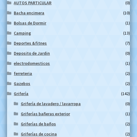
AUTOS PARTICULAR
(0)
Bacha encimera
(10)
Bolsas de Dormir
(1)
Camping
(13)
Deportes &fitnes
(7)
Deposito de Jardin
(0)
electrodomesticos
(1)
ferreteria
(2)
Gazebos
(2)
Grifería
(142)
Grifería de lavadero / lavarropa
(0)
Griferías bañeras exterior
(1)
Griferías de baños
(2)
Griferías de cocina
(2)