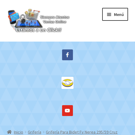
Ir
Ir
Menú
a
al
la
contenido
navegación
Inicio
Expandi
Tienda
el
menú
Contacto
hijo
Mi cuenta
WebMail
Inicio
Grifería
Grifería Para Bidet Fv Nerea 295/59 Cruz