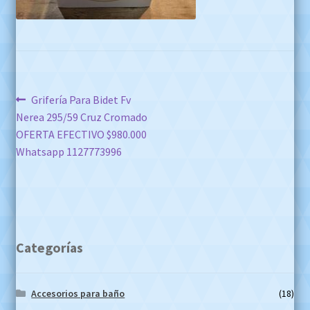
Navegación
Anterior:
Grifería Para Bidet Fv
Nerea 295/59 Cruz Cromado
de
OFERTA EFECTIVO $980.000
entradas
Whatsapp 1127773996
Categorías
Accesorios para baño
(18)