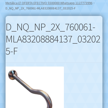
Metálica LT OFERTA EFECTIVO $500000 Whatsapp 1127773996
D_NQ_NP_2X_760061-MLA83208884137_032025-F
D_NQ_NP_2X_760061-
MLA83208884137_03202
5-F