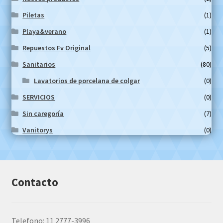
Piletas
(1)
Playa&verano
(1)
Repuestos Fv Original
(5)
Sanitarios
(80)
Lavatorios de porcelana de colgar
(0)
SERVICIOS
(0)
Sin caregoría
(7)
Vanitorys
(0)
Contacto
Telefono: 11 2777-3996