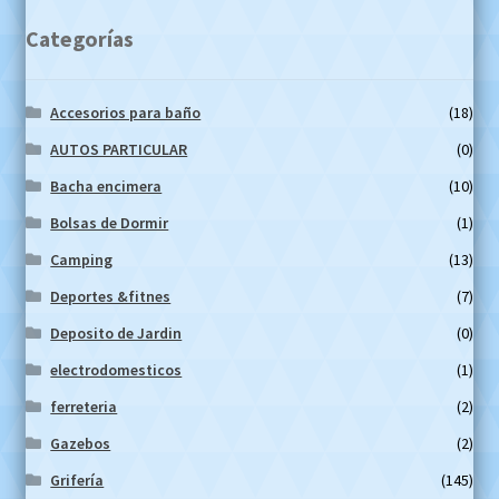
Categorías
Accesorios para baño
(18)
AUTOS PARTICULAR
(0)
Bacha encimera
(10)
Bolsas de Dormir
(1)
Camping
(13)
Deportes &fitnes
(7)
Deposito de Jardin
(0)
electrodomesticos
(1)
ferreteria
(2)
Gazebos
(2)
Grifería
(145)