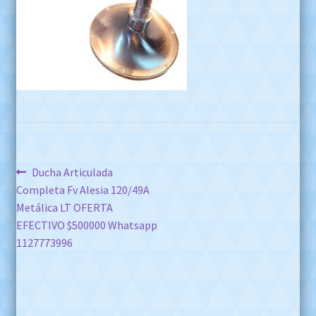
Navegación
Anterior:
Ducha Articulada
Completa Fv Alesia 120/49A
de
Metálica LT OFERTA
entradas
EFECTIVO $500000 Whatsapp
1127773996