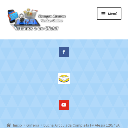
Ir
Ir
Menú
a
al
la
contenido
navegación
Inicio
Expandi
Tienda
el
menú
Contacto
hijo
Mi cuenta
WebMail
Inicio
Grifería
Ducha Articulada Completa Fv Alesia 120/49A