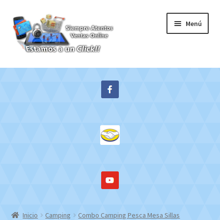
Ir
Ir
Menú
a
al
la
contenido
navegación
Inicio
Expandi
Tienda
el
menú
Contacto
hijo
Mi cuenta
WebMail
Inicio
Camping
Combo Camping Pesca Mesa Sillas