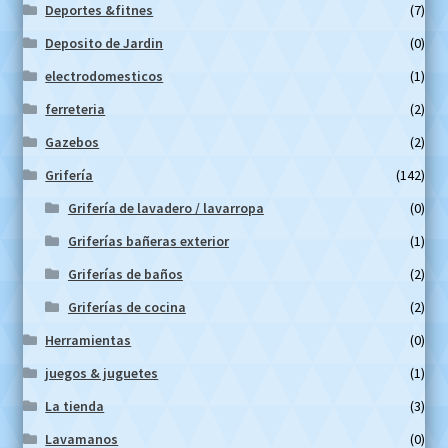
Deportes &fitnes
(7)
Deposito de Jardin
(0)
electrodomesticos
(1)
ferreteria
(2)
Gazebos
(2)
Grifería
(142)
Grifería de lavadero / lavarropa
(0)
Griferías bañeras exterior
(1)
Griferías de baños
(2)
Griferías de cocina
(2)
Herramientas
(0)
juegos & juguetes
(1)
La tienda
(3)
Lavamanos
(0)