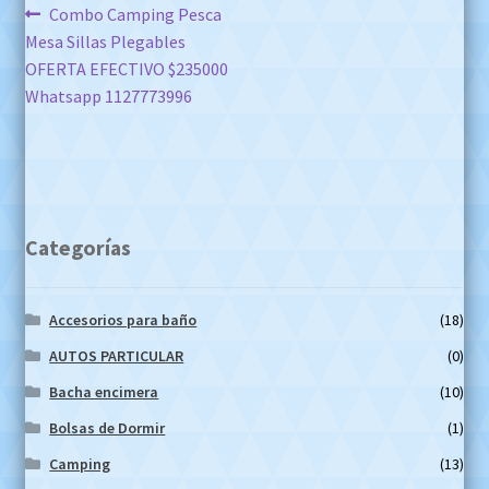
Navegación
Anterior:
Combo Camping Pesca
Mesa Sillas Plegables
de
OFERTA EFECTIVO $235000
entradas
Whatsapp 1127773996
Categorías
Accesorios para baño
(18)
AUTOS PARTICULAR
(0)
Bacha encimera
(10)
Bolsas de Dormir
(1)
Camping
(13)