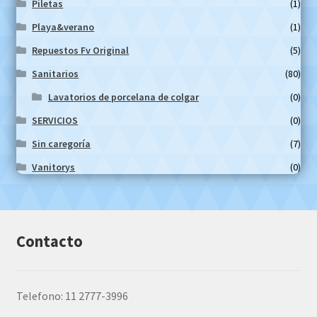
Piletas
(1)
Playa&verano
(1)
Repuestos Fv Original
(5)
Sanitarios
(80)
Lavatorios de porcelana de colgar
(0)
SERVICIOS
(0)
Sin caregoría
(7)
Vanitorys
(0)
Contacto
Telefono: 11 2777-3996