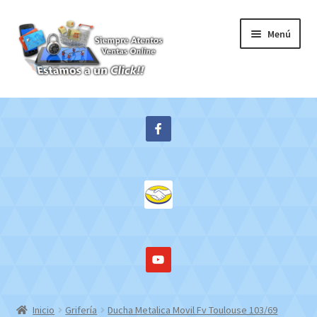
Ir
Ir
Menú
a
al
la
contenido
navegación
Inicio
Expandi
Tienda
el
menú
Contacto
hijo
Mi cuenta
WebMail
Inicio
Grifería
Ducha Metalica Movil Fv Toulouse 103/69