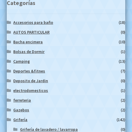
Categorías
Accesorios para baño
(18)
AUTOS PARTICULAR
(0)
Bacha encimera
(10)
Bolsas de Dormir
(1)
Camping
(13)
Deportes &fitnes
(7)
Deposito de Jardin
(0)
electrodomesticos
(1)
ferreteria
(2)
Gazebos
(2)
Grifería
(142)
Grifería de lavadero / lavarropa
(0)