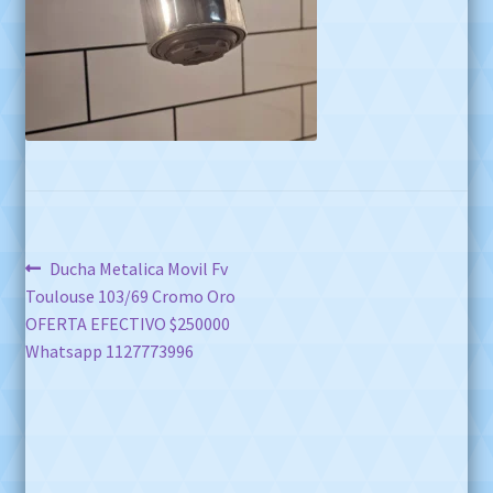
Navegación
Anterior:
Ducha Metalica Movil Fv
Toulouse 103/69 Cromo Oro
de
OFERTA EFECTIVO $250000
entradas
Whatsapp 1127773996