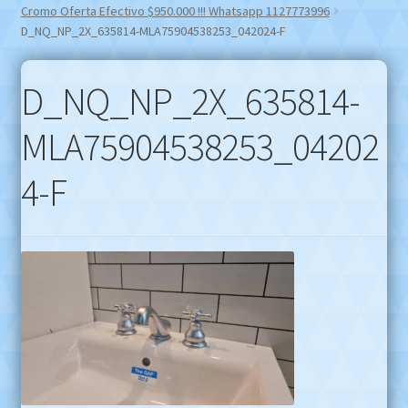
Cromo Oferta Efectivo $950.000 !!! Whatsapp 1127773996
D_NQ_NP_2X_635814-MLA75904538253_042024-F
D_NQ_NP_2X_635814-
MLA75904538253_04202
4-F