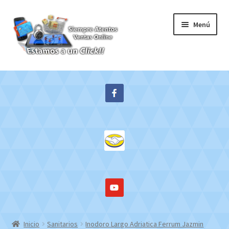
Ir
Ir
Menú
a
al
la
contenido
navegación
Inicio
Expandi
Tienda
el
menú
Contacto
hijo
Mi cuenta
WebMail
Inicio
Sanitarios
Inodoro Largo Adriatica Ferrum Jazmin