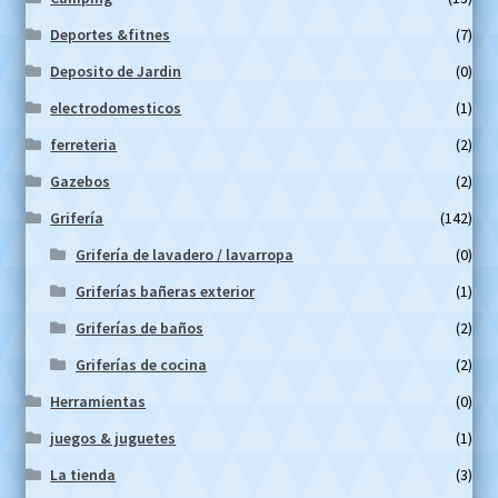
Deportes &fitnes
(7)
Deposito de Jardin
(0)
electrodomesticos
(1)
ferreteria
(2)
Gazebos
(2)
Grifería
(142)
Grifería de lavadero / lavarropa
(0)
Griferías bañeras exterior
(1)
Griferías de baños
(2)
Griferías de cocina
(2)
Herramientas
(0)
juegos & juguetes
(1)
La tienda
(3)