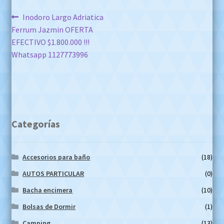
Navegación
Anterior:
Inodoro Largo Adriatica
Ferrum Jazmin OFERTA
de
EFECTIVO $1.800.000 !!!
entradas
Whatsapp 1127773996
Categorías
Accesorios para baño
(18)
AUTOS PARTICULAR
(0)
Bacha encimera
(10)
Bolsas de Dormir
(1)
Camping
(13)