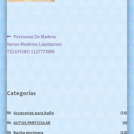
Navegación
Anterior:
Persianas De Madera
Varios Modelos Liquidacion
de
TELEFONO 1127773996
entradas
Categorías
Accesorios para baño
(18)
AUTOS PARTICULAR
(0)
Bacha encimera
(10)