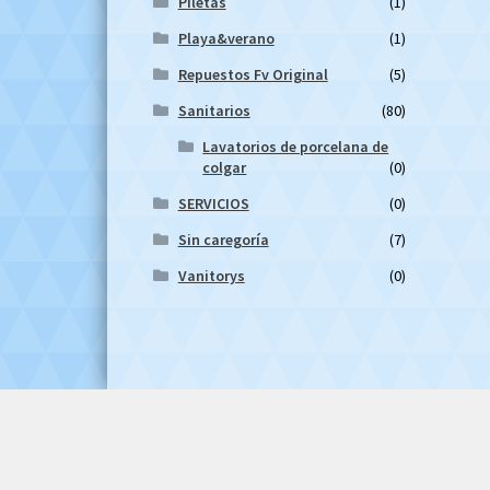
Piletas
(1)
Playa&verano
(1)
Repuestos Fv Original
(5)
Sanitarios
(80)
Lavatorios de porcelana de
colgar
(0)
SERVICIOS
(0)
Sin caregoría
(7)
Vanitorys
(0)