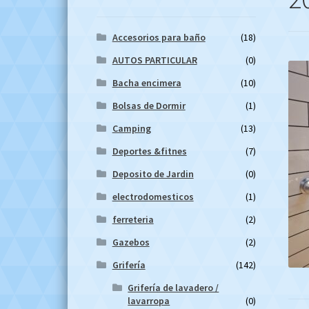
Accesorios para baño
(18)
AUTOS PARTICULAR
(0)
Bacha encimera
(10)
Bolsas de Dormir
(1)
Camping
(13)
Deportes &fitnes
(7)
Deposito de Jardin
(0)
electrodomesticos
(1)
ferreteria
(2)
Gazebos
(2)
Grifería
(142)
Grifería de lavadero /
lavarropa
(0)