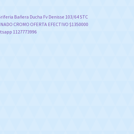
vegación
nterior:
riferia Bañera Ducha Fv Denisse 103/64 STC
INADO CROMO OFERTA EFECTIVO $1350000
e
tsapp 1127773996
tradas