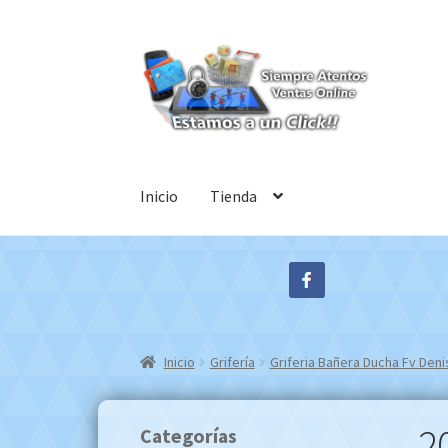
Ir
Ir
a
al
la
contenido
navegación
Inicio
Tienda
Inicio
Grifería
Griferia Bañera Ducha Fv D
2
Categorías