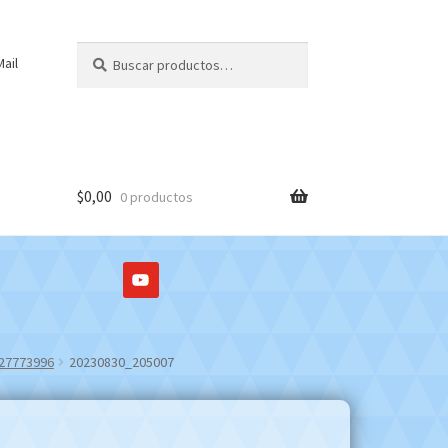
Buscar
Buscar
ail
por:
$
0,00
0 productos
127773996
20230830_205007