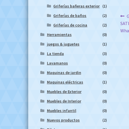
Griferías bañeras exterior
(1)
Na
Griferías de baños
(2)
A
G
SAT
Griferías de cocina
(2)
d
Wha
Herramientas
(0)
en
juegos & juguetes
(1)
La tienda
(3)
Lavamanos
(0)
Maquinas de jardin
(0)
Maquinas eléctricas
(1)
Muebles de Exterior
(0)
Muebles de Interior
(0)
Muebles infantil
(0)
Nuevos productos
(2)