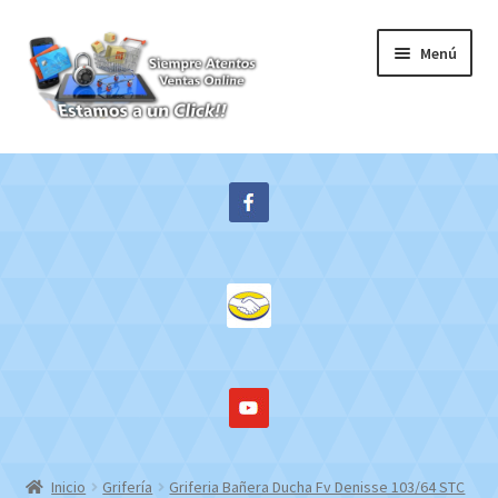
Ir
Ir
Menú
a
al
la
contenido
navegación
Inicio
Expandi
Tienda
el
menú
Contacto
hijo
Mi cuenta
WebMail
Inicio
Grifería
Griferia Bañera Ducha Fv Denisse 103/64 STC