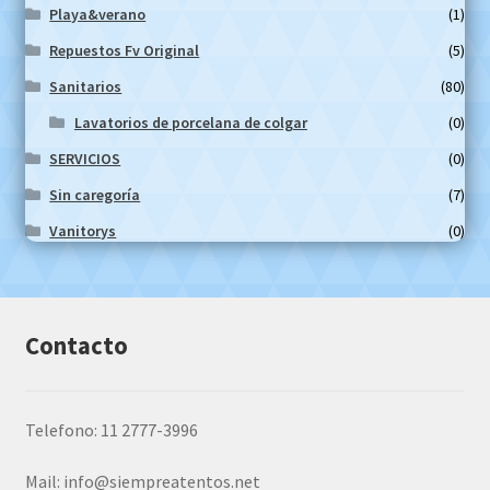
Playa&verano
(1)
Repuestos Fv Original
(5)
Sanitarios
(80)
Lavatorios de porcelana de colgar
(0)
SERVICIOS
(0)
Sin caregoría
(7)
Vanitorys
(0)
Contacto
Telefono: 11 2777-3996
Mail:
info@siempreatentos.net