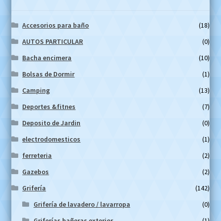
Accesorios para baño
(18)
AUTOS PARTICULAR
(0)
Bacha encimera
(10)
Bolsas de Dormir
(1)
Camping
(13)
Deportes &fitnes
(7)
Deposito de Jardin
(0)
electrodomesticos
(1)
ferreteria
(2)
Gazebos
(2)
Grifería
(142)
Grifería de lavadero / lavarropa
(0)
Griferías bañeras exterior
(1)