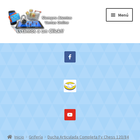
Ir
Ir
Menú
a
al
la
contenido
navegación
Inicio
Expandi
Tienda
el
menú
Contacto
hijo
Mi cuenta
WebMail
Inicio
Grifería
Ducha Articulada Completa Fv Chess 120/84