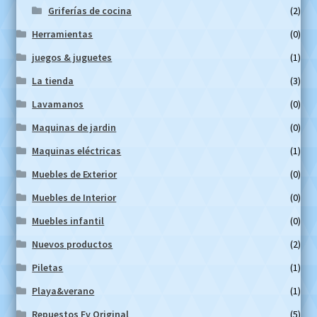
Griferías de cocina
(2)
Herramientas
(0)
juegos & juguetes
(1)
La tienda
(3)
Lavamanos
(0)
Maquinas de jardin
(0)
Maquinas eléctricas
(1)
Muebles de Exterior
(0)
Muebles de Interior
(0)
Muebles infantil
(0)
Nuevos productos
(2)
Piletas
(1)
Playa&verano
(1)
Repuestos Fv Original
(5)