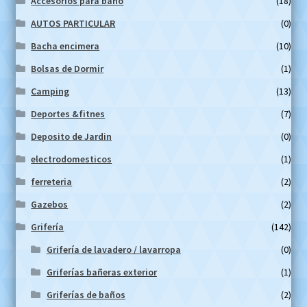
Accesorios para baño
(18)
AUTOS PARTICULAR
(0)
Bacha encimera
(10)
Bolsas de Dormir
(1)
Camping
(13)
Deportes &fitnes
(7)
Deposito de Jardin
(0)
electrodomesticos
(1)
ferreteria
(2)
Gazebos
(2)
Grifería
(142)
Grifería de lavadero / lavarropa
(0)
Griferías bañeras exterior
(1)
Griferías de baños
(2)