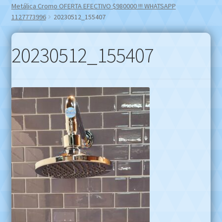
Metálica Cromo OFERTA EFECTIVO $980000 !!! WHATSAPP
1127773996
20230512_155407
20230512_155407