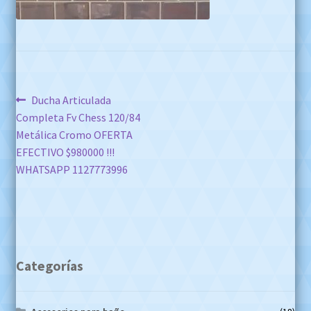
Navegación
Anterior:
Ducha Articulada
Completa Fv Chess 120/84
de
Metálica Cromo OFERTA
entradas
EFECTIVO $980000 !!!
WHATSAPP 1127773996
Categorías