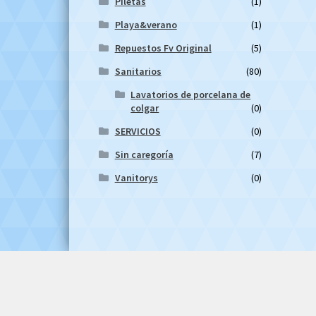
Piletas
(1)
Playa&verano
(1)
Repuestos Fv Original
(5)
Sanitarios
(80)
Lavatorios de porcelana de
colgar
(0)
SERVICIOS
(0)
Sin caregoría
(7)
Vanitorys
(0)