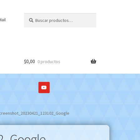
Buscar
Buscar
ail
por:
$
0,00
0 productos
creenshot_20230421_123102_Google
2_Google