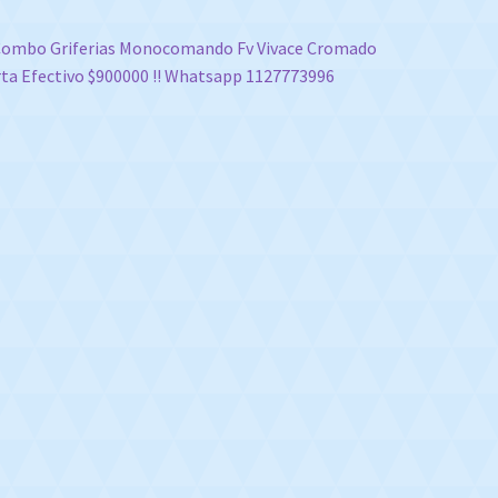
vegación
nterior:
ombo Griferias Monocomando Fv Vivace Cromado
ta Efectivo $900000 !! Whatsapp 1127773996
e
tradas