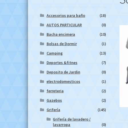
Accesorios para baño
(18)
AUTOS PARTICULAR
(0)
Bacha encimera
(10)
Bolsas de Dormir
(1)
Camping
(13)
Deportes &fitnes
(7)
Deposito de Jardin
(0)
electrodomesticos
(1)
ferreteria
(2)
Gazebos
(2)
Grifería
(145)
Grifería de lavadero /
lavarropa
(0)