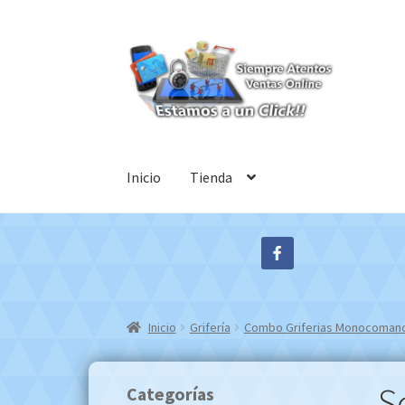
Ir
Ir
a
al
la
contenido
navegación
Inicio
Tienda
Inicio
Grifería
Combo Griferias Monocomando
S
Categorías