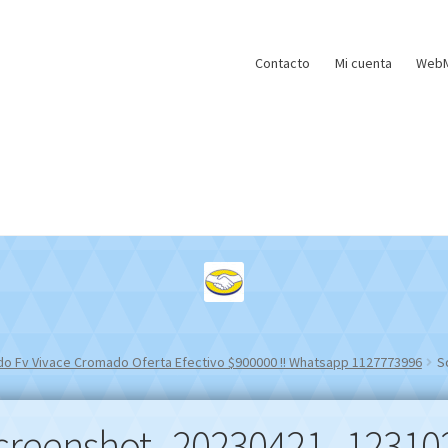
Contacto
Mi cuenta
WebM
 Fv Vivace Cromado Oferta Efectivo $900000 !! Whatsapp 1127773996
S
creenshot_20230421_12310