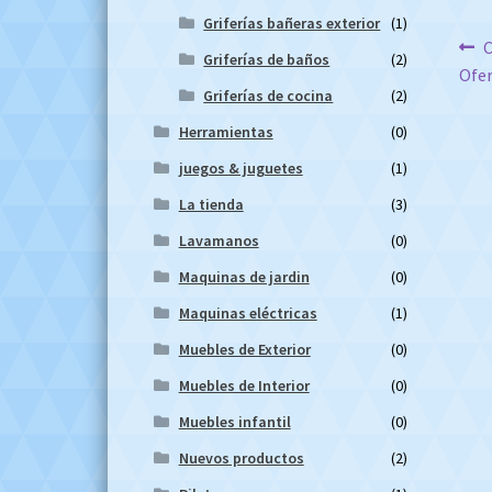
Griferías bañeras exterior
(1)
Na
A
C
Griferías de baños
(2)
Ofer
d
Griferías de cocina
(2)
en
Herramientas
(0)
juegos & juguetes
(1)
La tienda
(3)
Lavamanos
(0)
Maquinas de jardin
(0)
Maquinas eléctricas
(1)
Muebles de Exterior
(0)
Muebles de Interior
(0)
Muebles infantil
(0)
Nuevos productos
(2)