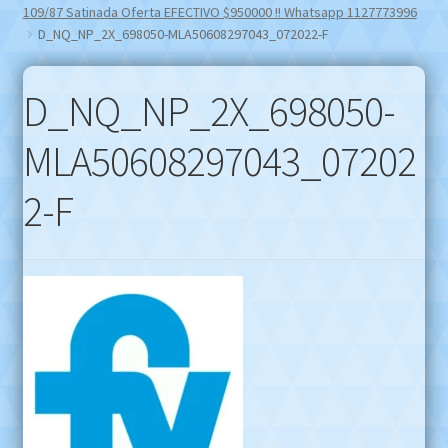
109/87 Satinada Oferta EFECTIVO $950000 !! Whatsapp 1127773996
D_NQ_NP_2X_698050-MLA50608297043_072022-F
D_NQ_NP_2X_698050-
MLA50608297043_07202
2-F