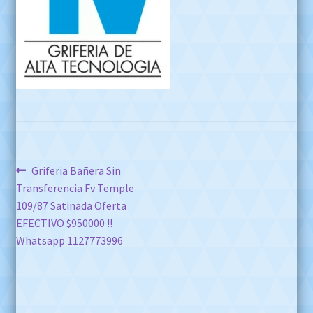
Navegación
Anterior:
Griferia Bañera Sin
Transferencia Fv Temple
de
109/87 Satinada Oferta
entradas
EFECTIVO $950000 !!
Whatsapp 1127773996