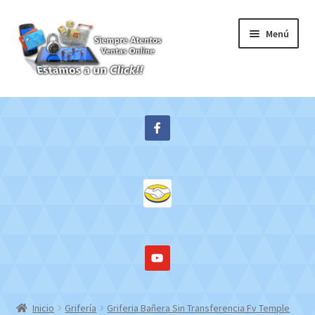
Ir
Ir
Menú
a
al
la
contenido
navegación
Inicio
Expandi
Tienda
el
menú
Contacto
hijo
Mi cuenta
WebMail
Inicio
Grifería
Griferia Bañera Sin Transferencia Fv Temple