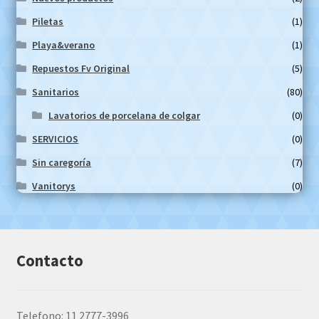
Piletas
(1)
Playa&verano
(1)
Repuestos Fv Original
(5)
Sanitarios
(80)
Lavatorios de porcelana de colgar
(0)
SERVICIOS
(0)
Sin caregoría
(7)
Vanitorys
(0)
Contacto
Telefono: 11 2777-3996