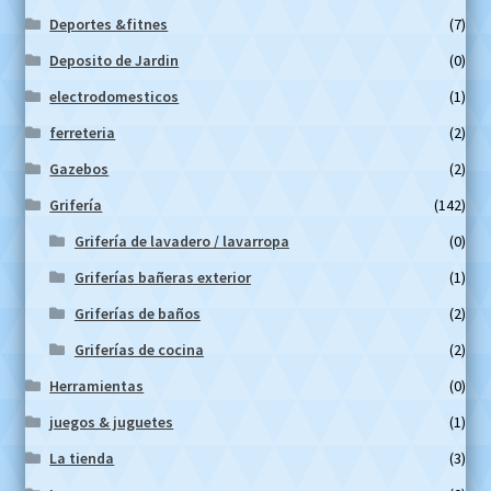
Deportes &fitnes
(7)
Deposito de Jardin
(0)
electrodomesticos
(1)
ferreteria
(2)
Gazebos
(2)
Grifería
(142)
Grifería de lavadero / lavarropa
(0)
Griferías bañeras exterior
(1)
Griferías de baños
(2)
Griferías de cocina
(2)
Herramientas
(0)
juegos & juguetes
(1)
La tienda
(3)