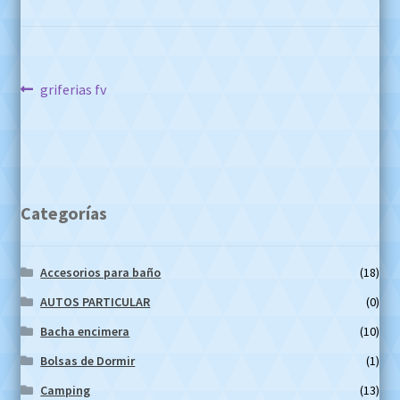
Navegación
Anterior:
griferias fv
de
entradas
Categorías
Accesorios para baño
(18)
AUTOS PARTICULAR
(0)
Bacha encimera
(10)
Bolsas de Dormir
(1)
Camping
(13)