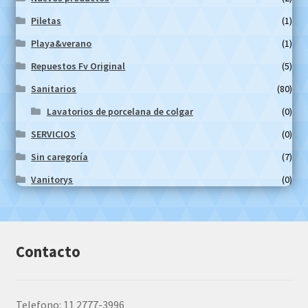
Piletas
(1)
Playa&verano
(1)
Repuestos Fv Original
(5)
Sanitarios
(80)
Lavatorios de porcelana de colgar
(0)
SERVICIOS
(0)
Sin caregoría
(7)
Vanitorys
(0)
Contacto
Telefono: 11 2777-3996