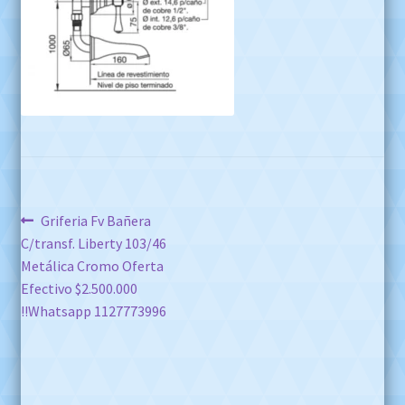
Navegación
Anterior:
Griferia Fv Bañera
C/transf. Liberty 103/46
de
Metálica Cromo Oferta
entradas
Efectivo $2.500.000
!!Whatsapp 1127773996