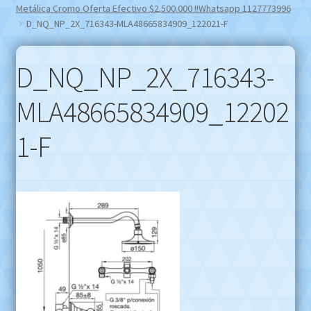
Metálica Cromo Oferta Efectivo $2.500.000 !!Whatsapp 1127773996
D_NQ_NP_2X_716343-MLA48665834909_122021-F
D_NQ_NP_2X_716343-
MLA48665834909_12202
1-F