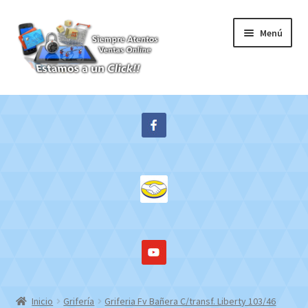
Ir
Ir
Menú
a
al
la
contenido
navegación
Inicio
Expandi
Tienda
el
menú
Contacto
hijo
Mi cuenta
WebMail
Inicio
Grifería
Griferia Fv Bañera C/transf. Liberty 103/46