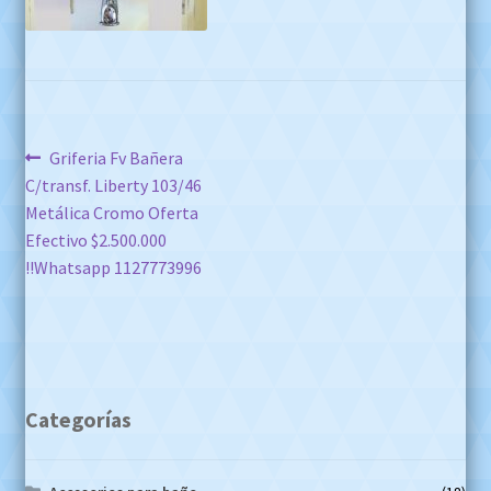
Navegación
Anterior:
Griferia Fv Bañera
C/transf. Liberty 103/46
de
Metálica Cromo Oferta
entradas
Efectivo $2.500.000
!!Whatsapp 1127773996
Categorías