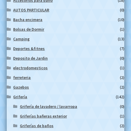
Accesorios para baño
(18)
AUTOS PARTICULAR
(0)
Bacha encimera
(10)
Bolsas de Dormir
(1)
Camping
(13)
Deportes &fitnes
(7)
Deposito de Jardin
(0)
electrodomesticos
(1)
ferreteria
(2)
Gazebos
(2)
Grifería
(142)
Grifería de lavadero / lavarropa
(0)
Griferías bañeras exterior
(1)
Griferías de baños
(2)