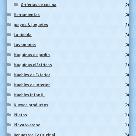
Griferías de cocina
(2)
Herramientas
(0)
juegos & juguetes
(1)
La tienda
(3)
Lavamanos
(0)
Maquinas de jardin
(0)
Maquinas eléctricas
(1)
Muebles de Exterior
(0)
Muebles de Interior
(0)
Muebles infantil
(0)
Nuevos productos
(2)
Piletas
(1)
Playa&verano
(1)
Repuestos Fv Original
(5)