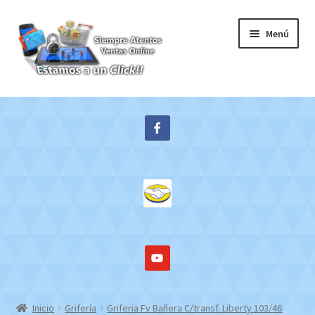
Ir
Ir
Menú
a
al
la
contenido
navegación
Inicio
Expandi
Tienda
el
menú
Contacto
hijo
Mi cuenta
WebMail
Inicio
Grifería
Griferia Fv Bañera C/transf. Liberty 103/46