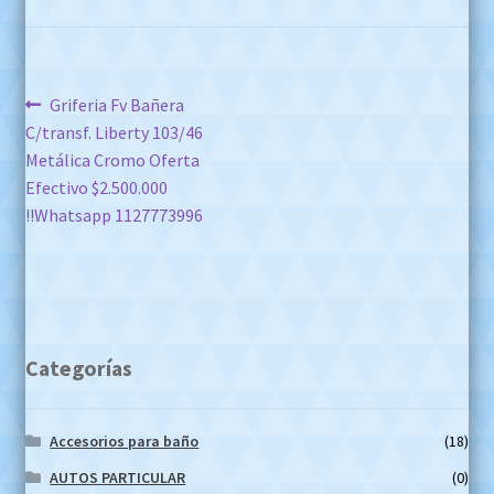
Navegación
Anterior:
Griferia Fv Bañera
C/transf. Liberty 103/46
de
Metálica Cromo Oferta
entradas
Efectivo $2.500.000
!!Whatsapp 1127773996
Categorías
Accesorios para baño
(18)
AUTOS PARTICULAR
(0)