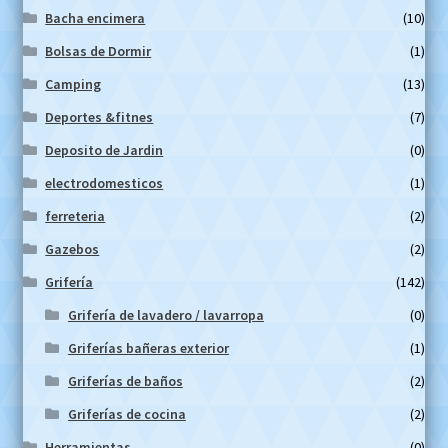
Bacha encimera
(10)
Bolsas de Dormir
(1)
Camping
(13)
Deportes &fitnes
(7)
Deposito de Jardin
(0)
electrodomesticos
(1)
ferreteria
(2)
Gazebos
(2)
Grifería
(142)
Grifería de lavadero / lavarropa
(0)
Griferías bañeras exterior
(1)
Griferías de baños
(2)
Griferías de cocina
(2)
Herramientas
(0)