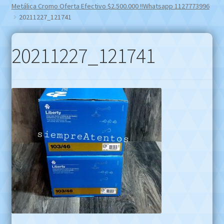
Metálica Cromo Oferta Efectivo $2.500.000 !!Whatsapp 1127773996
20211227_121741
20211227_121741