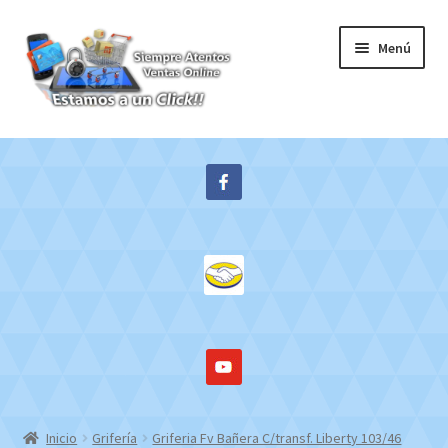
Ir
Ir
Menú
a
al
la
contenido
navegación
Inicio
Expandi
Tienda
el
menú
Contacto
hijo
Mi cuenta
WebMail
Inicio
Grifería
Griferia Fv Bañera C/transf. Liberty 103/46